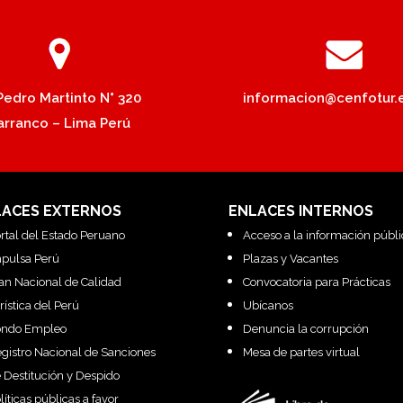
 Pedro Martinto N° 320
informacion@cenfotur.
arranco – Lima Perú
LACES EXTERNOS
ENLACES INTERNOS
rtal del Estado Peruano
Acceso a la información públi
pulsa Perú
Plazas y Vacantes
an Nacional de Calidad
Convocatoria para Prácticas
rística del Perú
Ubícanos
ondo Empleo
Denuncia la corrupción
gistro Nacional de Sanciones
Mesa de partes virtual
 Destitución y Despido
líticas públicas a favor