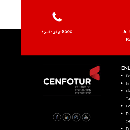
(511) 319-8000
Jr.
B
EN
Po
Im
Pl
Tu
F
Re
de
Po