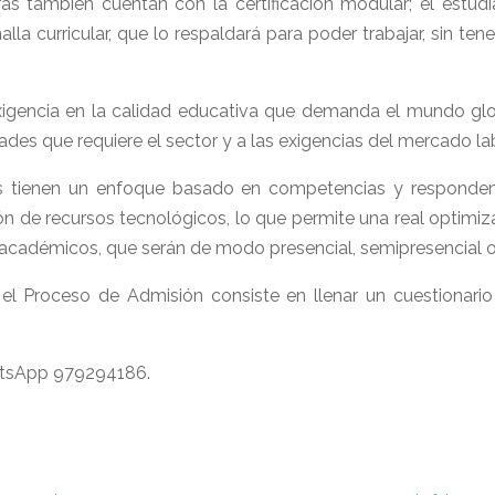
as también cuentan con la certificación modular; el estudi
lla curricular, que lo respaldará para poder trabajar, sin ten
 exigencia en la calidad educativa que demanda el mundo 
es que requiere el sector y a las exigencias del mercado lab
ios tienen un enfoque basado en competencias y responde
ón de recursos tecnológicos, lo que permite una real optimiz
 académicos, que serán de modo presencial, semipresencial o 
 el Proceso de Admisión consiste en llenar un cuestionario
atsApp 979294186.