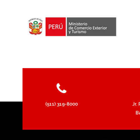
(511) 319-8000
Jr.
B