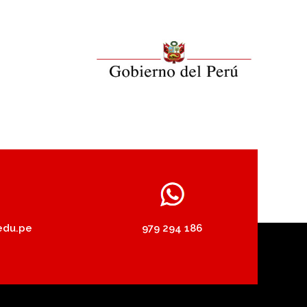
edu.pe
979 294 186