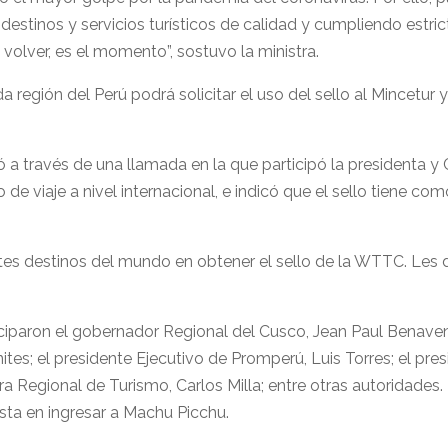
on destinos y servicios turísticos de calidad y cumpliendo est
olver, es el momento”, sostuvo la ministra.
a región del Perú podrá solicitar el uso del sello al Mincetu
lizó a través de una llamada en la que participó la president
e viaje a nivel internacional, e indicó que el sello tiene com
tantes destinos del mundo en obtener el sello de la WTTC. Les
iciparon el gobernador Regional del Cusco, Jean Paul Benavent
ites; el presidente Ejecutivo de Promperú, Luis Torres; el p
ara Regional de Turismo, Carlos Milla; entre otras autoridade
ista en ingresar a Machu Picchu.