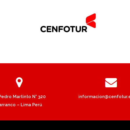
 Pedro Martinto N° 320
informacion@cenfotur.
arranco – Lima Perú