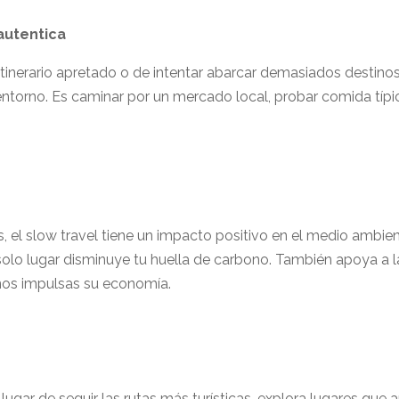
autentica
itinerario apretado o de intentar abarcar demasiados destino
l entorno. Es caminar por un mercado local, probar comida típi
s, el slow travel tiene un impacto positivo en el medio ambien
solo lugar disminuye tu huella de carbono. También apoya a 
nos impulsas su economía.
lugar de seguir las rutas más turísticas, explora lugares que 