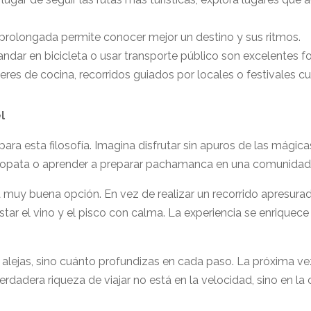
prolongada permite conocer mejor un destino y sus ritmos.
 andar en bicicleta o usar transporte público son excelentes f
lleres de cocina, recorridos guiados por locales o festivales cu
l
para esta filosofía. Imagina disfrutar sin apuros de las mágic
mbopata o aprender a preparar pachamanca en una comunidad
a muy buena opción. En vez de realizar un recorrido apresurado
ar el vino y el pisco con calma. La experiencia se enriquece 
 alejas, sino cuánto profundizas en cada paso. La próxima vez
 verdadera riqueza de viajar no está en la velocidad, sino en 