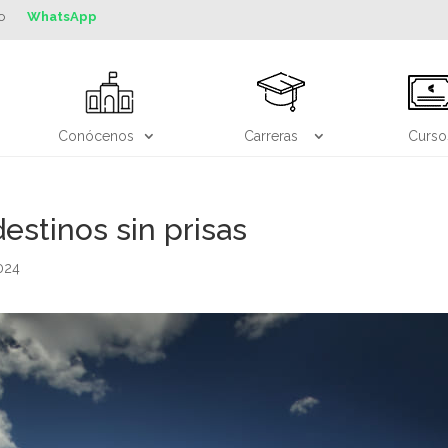
o
WhatsApp
Conócenos
Carreras
Curso
estinos sin prisas
024