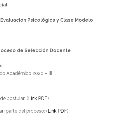
ial
a Evaluación Psicológica y Clase Modelo
 proceso de Selección Docente
es
iodo Académico 2020 – III
de postular: (
Link PDF
)
n parte del proceso: (
Link PDF
)