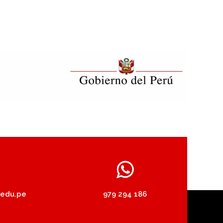
.edu.pe
979 294 186