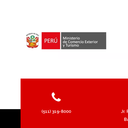
(511) 319-8000
Jr.
B