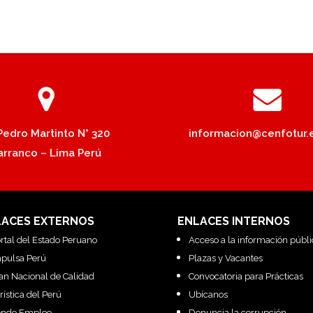
 Pedro Martinto N° 320
informacion@cenfotur.
arranco – Lima Perú
LACES EXTERNOS
ENLACES INTERNOS
rtal del Estado Peruano
Acceso a la información públi
pulsa Perú
Plazas y Vacantes
an Nacional de Calidad
Convocatoria para Prácticas
rística del Perú
Ubícanos
ondo Empleo
Denuncia la corrupción