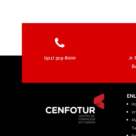
(511) 319-8000
Jr.
B
EN
Po
Im
Pl
Tu
F