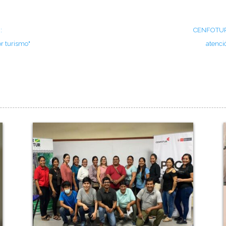
:
CENFOTUR,
or turismo"
atenció