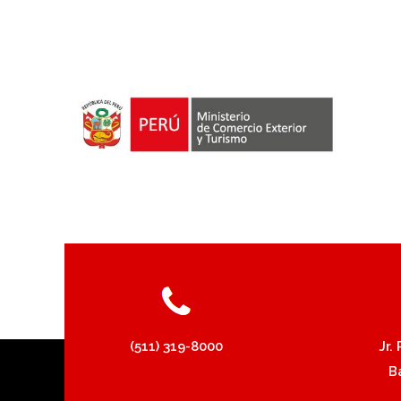
(511) 319-8000
Jr.
B