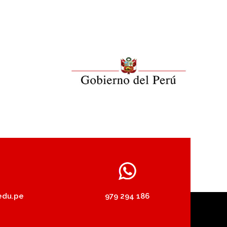
edu.pe
979 294 186